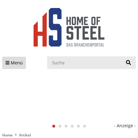
S
Menü
- Anzeige -
Home
Artikel