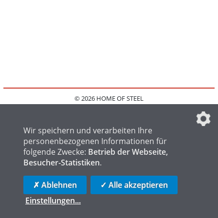
© 2026 HOME OF STEEL
HOME
KONTAKT
MEDIADATEN
DATENSCHUTZ
IMPRESSUM
FAQ
DATENSCHUTZEINSTELLUNGEN
Wir speichern und verarbeiten Ihre
personenbezogenen Informationen für
folgende Zwecke:
Betrieb der Webseite,
Besucher-Statistiken
.
HOME OF WELDING
HOME OF FOUNDRY
HOME OF LOGISTICS
✗ Ablehnen
✓ Alle akzeptieren
Einstellungen
...
die profilschmiede - Internetagentur