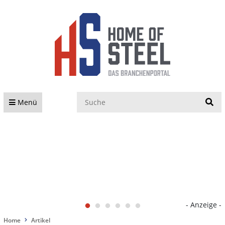
S
Menü
- Anzeige -
Home
Artikel