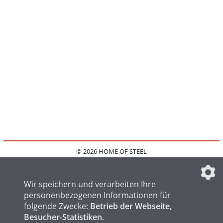
© 2026 HOME OF STEEL
HOME
KONTAKT
MEDIADATEN
DATENSCHUTZ
IMPRESSUM
FAQ
DATENSCHUTZEINSTELLUNGEN
Wir speichern und verarbeiten Ihre
personenbezogenen Informationen für
folgende Zwecke:
Betrieb der Webseite,
Besucher-Statistiken
.