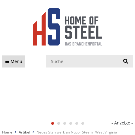
S
Menü
- Anzeige -
Home
Artikel
Neues Stahlwerk an Nucor Steel in West Virginia