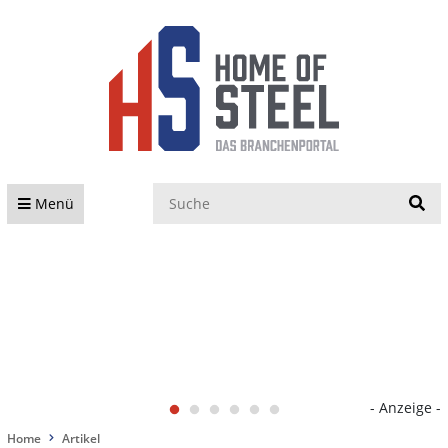
S
Menü
- Anzeige -
Home
Artikel