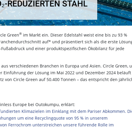
₂-REDUZIERTEN STAHL
®
cle Green
im Markt ein. Dieser Edelstahl weist eine bis zu 93 %
ranchendurchschnitt auf* und präsentiert sich als die erste Lösun
-Fußabdruck und einer produktspezifischen Ökobilanz für jede
aus verschiedenen Branchen in Europa und Asien. Circle Green, 
er Einführung der Lösung im Mai 2022 und Dezember 2024 beläuft 
 von Circle Green auf 50.400 Tonnen – das entspricht den jährli
ainless Europe bei Outokumpu, erklärt:
 fundierten Klimazielen im Einklang mit dem Pariser Abkommen. Di
mühungen um eine Recyclingquote von 95 % in unserem
 von Ferrochrom unterstreichen unsere führende Rolle im