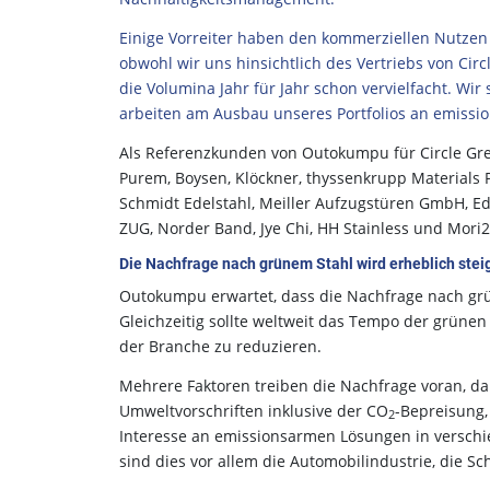
Einige Vorreiter haben den kommerziellen Nutzen 
obwohl wir uns hinsichtlich des Vertriebs von Cir
die Volumina Jahr für Jahr schon vervielfacht. Wir
arbeiten am Ausbau unseres Portfolios an emissio
Als Referenzkunden von Outokumpu für Circle Green 
Purem, Boysen, Klöckner, thyssenkrupp Materials P
Schmidt Edelstahl, Meiller Aufzugstüren GmbH, Edi
ZUG, Norder Band, Jye Chi, HH Stainless und Mor
Die Nachfrage nach grünem Stahl wird erheblich stei
Outokumpu erwartet, dass die Nachfrage nach gr
Gleichzeitig sollte weltweit das Tempo der grüne
der Branche zu reduzieren.
Mehrere Faktoren treiben die Nachfrage voran, dar
Umweltvorschriften inklusive der CO
-Bepreisung,
2
Interesse an emissionsarmen Lösungen in verschi
sind dies vor allem die Automobilindustrie, die S