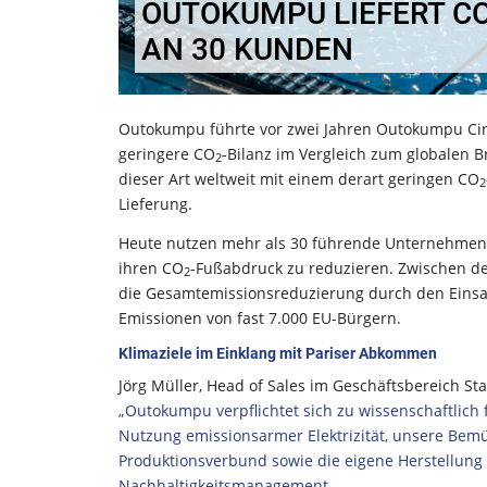
OUTOKUMPU LIEFERT CO
AN 30 KUNDEN
Outokumpu führte vor zwei Jahren Outokumpu Cir
geringere CO
-Bilanz im Vergleich zum globalen B
2
dieser Art weltweit mit einem derart geringen CO
2
Lieferung.
Heute nutzen mehr als 30 führende Unternehmen 
ihren CO
-Fußabdruck zu reduzieren. Zwischen d
2
die Gesamtemissionsreduzierung durch den Einsatz
Emissionen von fast 7.000 EU-Bürgern.
Klimaziele im Einklang mit Pariser Abkommen
Jörg Müller, Head of Sales im Geschäftsbereich St
„Outokumpu verpflichtet sich zu wissenschaftlich
Nutzung emissionsarmer Elektrizität, unsere Be
Produktionsverbund sowie die eigene Herstellung
Nachhaltigkeitsmanagement.