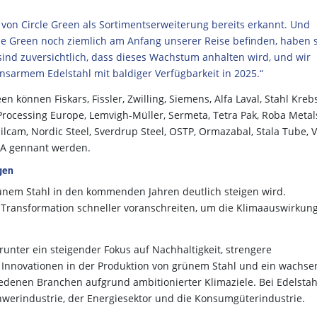
von Circle Green als Sortimentserweiterung bereits erkannt. Und
cle Green noch ziemlich am Anfang unserer Reise befinden, haben 
 sind zuversichtlich, dass dieses Wachstum anhalten wird, und wir
nsarmem Edelstahl mit baldiger Verfügbarkeit in 2025.“
können Fiskars, Fissler, Zwilling, Siemens, Alfa Laval, Stahl Krebs
rocessing Europe, Lemvigh-Müller, Sermeta, Tetra Pak, Roba Metal
lcam, Nordic Steel, Sverdrup Steel, OSTP, Ormazabal, Stala Tube, V
i2A gennant werden.
gen
ünem Stahl in den kommenden Jahren deutlich steigen wird.
n Transformation schneller voranschreiten, um die Klimaauswirkun
unter ein steigender Fokus auf Nachhaltigkeit, strengere
 Innovationen in der Produktion von grünem Stahl und ein wachs
edenen Branchen aufgrund ambitionierter Klimaziele. Bei Edelstah
chwerindustrie, der Energiesektor und die Konsumgüterindustrie.