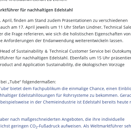
tführer für nachhaltigen Edelstahl
. April, finden am Stand zudem Präsentationen zu verschiedenen
 auch am 17. April jeweils um 11 Uhr Stefan Lindner, Technical Sal
die Frage referieren, wie sich die holistischen Eigenschaften von
 die Anforderungen der Endanwendung weiterentwickeln lassen.
ead of Sustainability ＆ Technical Customer Service bei Outokum
hrer für nachhaltigen Edelstahl. Ebenfalls um 15 Uhr präsentier
oduct and Application Sustainability, die ökologischen Vorzüge
bei „Tube“ folgendermaßen:
Tube‘ bietet dem Fachpublikum die einmalige Chance, einen Einblic
achhaltiger Edelstahllösungen für Rohrsysteme zu bekommen. Gera
beispielsweise in der Chemieindustrie ist Edelstahl bereits heute 
aber nach maßgeschneiderten Angeboten, die ihre individuelle
lichst geringen CO
-Fußadruck aufweisen. Als Weltmarktführer se
2