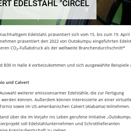
RT EDELSTAHL "CIRCEL
achhaltigem Edelstahl, präsentiert sich vom 15. bis zum 19. April
ernehmen präsentiert den 2022 von Outokumpu eingeführten Edels
ngeren CO
-Fußabdruck als der weltweite Branchendurchschnitt*
2
nd B30 in Halle 4 vorbeizukommen und sich ausgewählte Beispiele 
nio und Calvert
Auswahl weiterer emissionsarmer Edelstähle, die zur Fertigung
t werden können. Außerdem können Interessierte an einer virtuell
 Tornio sowie im US-amerikanischen Calvert (Alabama) teilnehmen.
Stand über die im Vorjahr ins Leben gerufene Initiative „Outokump
nierprojekt soll Edelstahlunternehmen und Schrottlieferanten
ne Kreislaufwirtschaft zu ziehen.