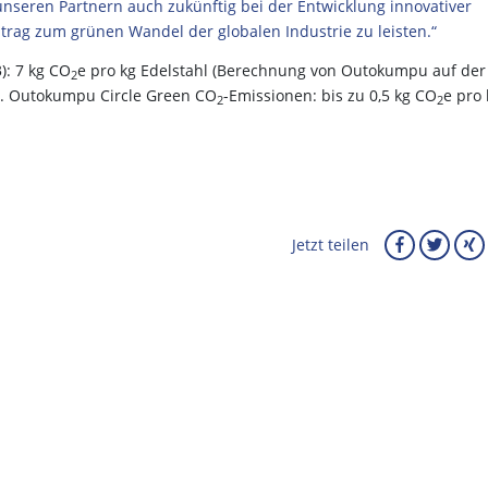
nseren Partnern auch zukünftig bei der Entwicklung innovativer
rag zum grünen Wandel der globalen Industrie zu leisten.“
): 7 kg CO
e pro kg Edelstahl (Berechnung von Outokumpu auf der
2
). Outokumpu Circle Green CO
-Emissionen: bis zu 0,5 kg CO
e pro 
2
2
Jetzt teilen