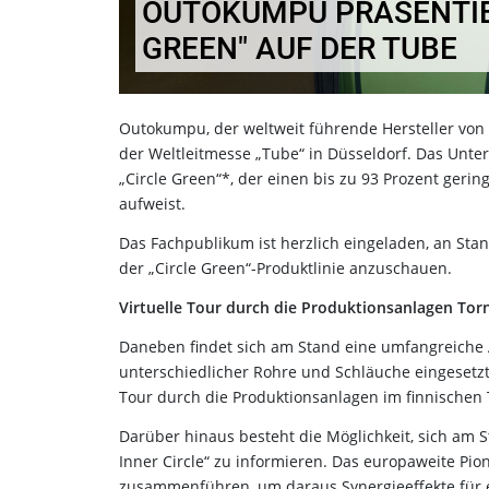
OUTOKUMPU PRÄSENTIE
GREEN" AUF DER TUBE
Outokumpu, der weltweit führende Hersteller von n
der Weltleitmesse „Tube“ in Düsseldorf. Das Unt
„Circle Green“*, der einen bis zu 93 Prozent geri
aufweist.
Das Fachpublikum ist herzlich eingeladen, an Sta
der „Circle Green“-Produktlinie anzuschauen.
Virtuelle Tour durch die Produktionsanlagen Tor
Daneben findet sich am Stand eine umfangreiche 
unterschiedlicher Rohre und Schläuche eingesetz
Tour durch die Produktionsanlagen im finnischen
Darüber hinaus besteht die Möglichkeit, sich am 
Inner Circle“ zu informieren. Das europaweite Pio
zusammenführen, um daraus Synergieeffekte für ei