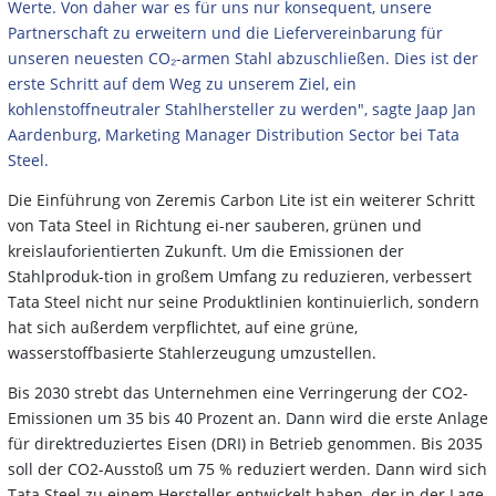
Werte. Von daher war es für uns nur konsequent, unsere
Partnerschaft zu erweitern und die Liefervereinbarung für
unseren neuesten CO₂-armen Stahl abzuschließen. Dies ist der
erste Schritt auf dem Weg zu unserem Ziel, ein
kohlenstoffneutraler Stahlhersteller zu werden", sagte Jaap Jan
Aardenburg, Marketing Manager Distribution Sector bei Tata
Steel.
Die Einführung von Zeremis Carbon Lite ist ein weiterer Schritt
von Tata Steel in Richtung ei-ner sauberen, grünen und
kreislauforientierten Zukunft. Um die Emissionen der
Stahlproduk-tion in großem Umfang zu reduzieren, verbessert
Tata Steel nicht nur seine Produktlinien kontinuierlich, sondern
hat sich außerdem verpflichtet, auf eine grüne,
wasserstoffbasierte Stahlerzeugung umzustellen.
Bis 2030 strebt das Unternehmen eine Verringerung der CO2-
Emissionen um 35 bis 40 Prozent an. Dann wird die erste Anlage
für direktreduziertes Eisen (DRI) in Betrieb genommen. Bis 2035
soll der CO2-Ausstoß um 75 % reduziert werden. Dann wird sich
Tata Steel zu einem Hersteller entwickelt haben, der in der Lage