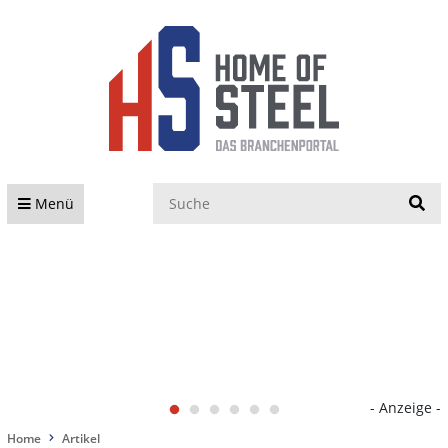
S
Menü
- Anzeige -
Home
Artikel