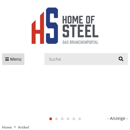
S
Menü
- Anzeige -
Home
Artikel