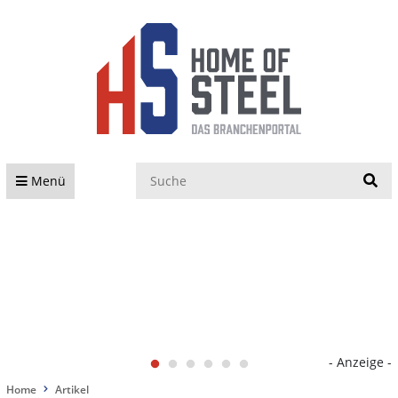
S
Menü
- Anzeige -
Home
Artikel