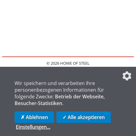
© 2026 HOME OF STEEL
HOME
KONTAKT
MEDIADATEN
DATENSCHUTZ
IMPRESSUM
FAQ
DATENSCHUTZEINSTELLUNGEN
Wir speichern und verarbeiten Ihre
personenbezogenen Informationen für
folgende Zwecke:
Betrieb der Webseite,
Besucher-Statistiken
.
HOME OF WELDING
HOME OF FOUNDRY
HOME OF LOGISTICS
✗ Ablehnen
✓ Alle akzeptieren
Einstellungen
...
die profilschmiede - Internetagentur