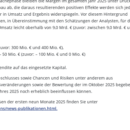
wächephase bleiben die Margen im gesamten Jahr 2025 unter Druck
bau ab, die daraus resultierenden positiven Effekte werden sich je
r in Umsatz und Ergebnis widerspiegeln. Vor diesem Hintergrund
ten, in Übereinstimmung mit den Schätzungen der Analysten, für 
Umsatz leicht oberhalb von 9,0 Mrd. € (zuvor: zwischen 9,0 Mrd. € 
uvor: 300 Mio. € und 400 Mio. €),
 50 Mio. € (zuvor: – 100 Mio. € und 0 Mio. €)
endite auf das eingesetzte Kapital.
sabschlusses sowie Chancen und Risiken unter anderem aus
ursveränderungen sowie der Bewertung der im Oktober 2025 begeb
hres 2025 noch erheblich beeinflussen können.
ssen der ersten neun Monate 2025 finden Sie unter
ions/news-publikationen.html.