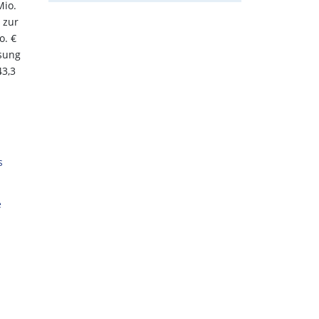
Mio.
 zur
o. €
nsung
43,3
n
s
e