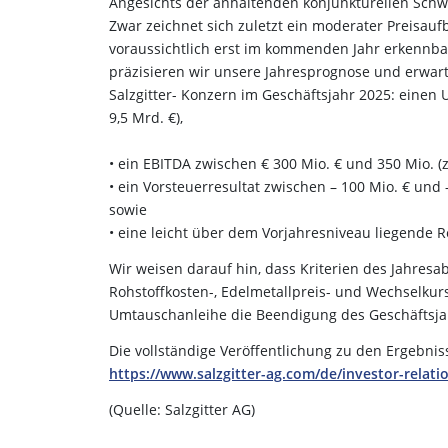
Angesichts der anhaltenden konjunkturellen Sch
Zwar zeichnet sich zuletzt ein moderater Preisauf
voraussichtlich erst im kommenden Jahr erkennba
präzisieren wir unsere Jahresprognose und erwar
Salzgitter- Konzern im Geschäftsjahr 2025: einen 
9,5 Mrd. €),
• ein EBITDA zwischen € 300 Mio. € und 350 Mio. (z
• ein Vorsteuerresultat zwischen – 100 Mio. € und –
sowie
• eine leicht über dem Vorjahresniveau liegende R
Wir weisen darauf hin, dass Kriterien des Jahre
Rohstoffkosten-, Edelmetallpreis- und Wechselk
Umtauschanleihe die Beendigung des Geschäftsja
Die vollständige Veröffentlichung zu den Ergebni
https://www.salzgitter-ag.com/de/investor-relat
(Quelle: Salzgitter AG)