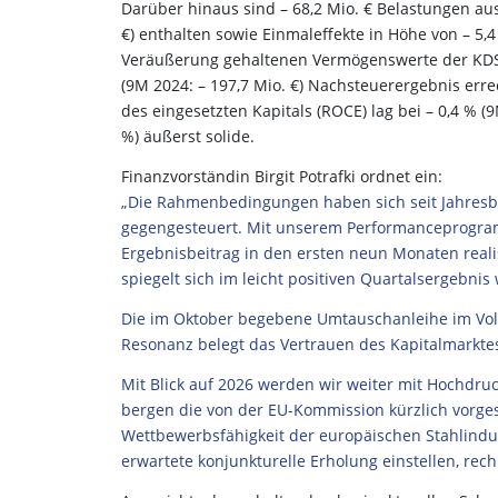
Darüber hinaus sind – 68,2 Mio. € Belastungen au
€) enthalten sowie Einmaleffekte in Höhe von – 5
Veräußerung gehaltenen Vermögenswerte der KDS 
(9M 2024: – 197,7 Mio. €) Nachsteuerergebnis errec
des eingesetzten Kapitals (ROCE) lag bei – 0,4 % (9
%) äußerst solide.
Finanzvorständin Birgit Potrafki ordnet ein:
„Die Rahmenbedingungen haben sich seit Jahres
gegengesteuert. Mit unserem Performanceprogramm
Ergebnisbeitrag in den ersten neun Monaten realis
spiegelt sich im leicht positiven Quartalsergebnis 
Die im Oktober begebene Umtauschanleihe im Volu
Resonanz belegt das Vertrauen des Kapitalmarktes
Mit Blick auf 2026 werden wir weiter mit Hochdr
bergen die von der EU-Kommission kürzlich vorges
Wettbewerbsfähigkeit der europäischen Stahlindust
erwartete konjunkturelle Erholung einstellen, rec