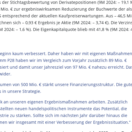
s der Stichtagsbewertung von Derivatepositionen (9M 2024: – 19,1 
,4 Mio. € zur ergebniswirksamen Reduzierung der Buchwerte der als
entsprechend der aktuellen Kaufpreiserwartungen. Aus – 46,5 Mi
hnen sich – 0,93 € Ergebnis je Aktie (9M 2024: – 3,74 €). Die Verzi
M 2024: – 1,6 %). Die Eigenkapitalquote blieb mit 41,8 % (9M 2024: 
beginn kaum verbessert. Daher haben wir mit eigenen Maßnahme
 P28 haben wir im Vergleich zum Vorjahr zusätzlich 89 Mio. €
iert und damit unser Jahresziel von 97 Mio. € nahezu erreicht. Da
wider.
men von 500 Mio. € stärkt unsere Finanzierungsstruktur. Die gut
 in unsere Strategie.
uck an unseren eigenen Ergebnismaßnahmen arbeiten. Zusätzlich
tellten neuen handelspolitischen Instrumente das Potential, die
rie zu stärken. Sollte sich im nächsten Jahr darüber hinaus die
hnen wir insgesamt mit einer Verbesserung der Ergebnissituation.“