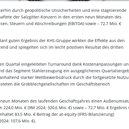
erhin durch geopolitische Unsicherheiten und eine stagnierende
aftete der Salzgitter-Konzern in den ersten neun Monaten des
nsen, Steuern und Abschreibungen (EBITDA) sowie – 72,7 Mio. €
ant guten Ergebnis der KHS-Gruppe wirkten die Effekte aus den
 und spiegelten sich im leicht positiven Resultat des dritten
ten Quartal eingeleiteten Turnaround dank Kostenanpassungen u
d das Segment Stahlerzeugung ein ausgeglichenes Quartalsergeb
 anhaltend starker Wettbewerbsdruck durch die fortgesetzte Nutz
asteten die Grobblechgesellschaften im Geschäftsbereich
en neun Monaten des laufenden Geschäftsjahres einen Außenumsat
n 224,0 Mio. € (9M 2024: 320,6 Mio. €) sowie – 72,7 Mio. € Ergebnis 
nhaltet 83,5 Mio. € Beitrag der at-equity (IFRS-Bilanzierung)
024: 107,6 Mio. €).