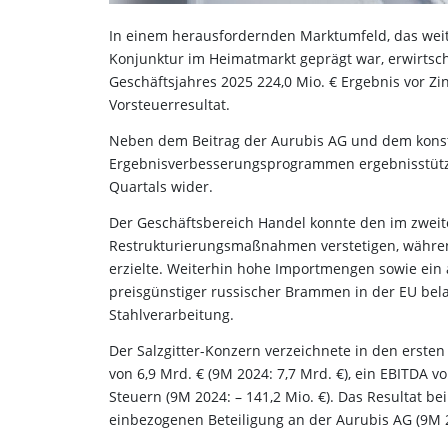
In einem herausfordernden Marktumfeld, das weit
Konjunktur im Heimatmarkt geprägt war, erwirtsch
Geschäftsjahres 2025 224,0 Mio. € Ergebnis vor Zi
Vorsteuerresultat.
Neben dem Beitrag der Aurubis AG und dem konst
Ergebnisverbesserungsprogrammen ergebnisstützend
Quartals wider.
Der Geschäftsbereich Handel konnte den im zwei
Restrukturierungsmaßnahmen verstetigen, währen
erzielte. Weiterhin hohe Importmengen sowie ein
preisgünstiger russischer Brammen in der EU bel
Stahlverarbeitung.
Der Salzgitter-Konzern verzeichnete in den erst
von 6,9 Mrd. € (9M 2024: 7,7 Mrd. €), ein EBITDA vo
Steuern (9M 2024: – 141,2 Mio. €). Das Resultat bei
einbezogenen Beteiligung an der Aurubis AG (9M 2