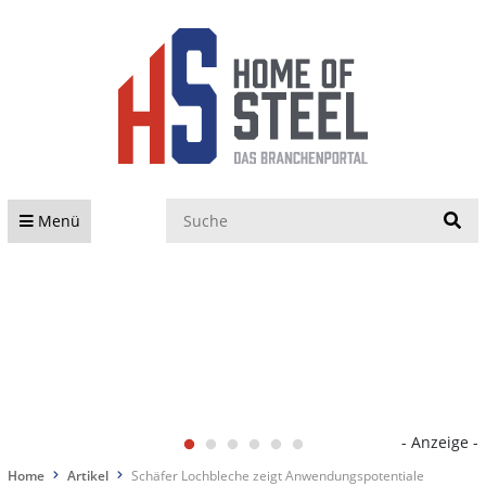
S
Menü
- Anzeige -
Home
Artikel
Schäfer Lochbleche zeigt Anwendungspotentiale