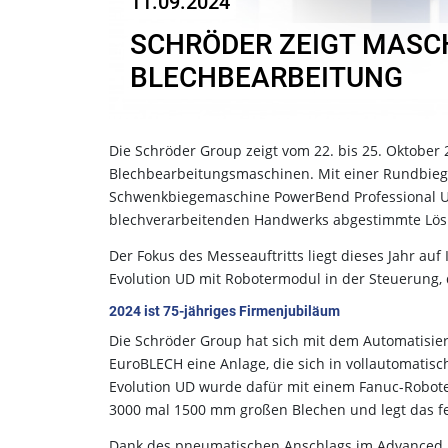
11.09.2024
SCHRÖDER ZEIGT MASC
BLECHBEARBEITUNG
Die Schröder Group zeigt vom 22. bis 25. Oktober
Blechbearbeitungsmaschinen. Mit einer Rundbiege
Schwenkbiegemaschine PowerBend Professional UD
blechverarbeitenden Handwerks abgestimmte Lö
Der Fokus des Messeauftritts liegt dieses Jahr au
Evolution UD mit Robotermodul in der Steuerung, 
2024 ist 75-jähriges Firmenjubiläum
Die Schröder Group hat sich mit dem Automatisi
EuroBLECH eine Anlage, die sich in vollautomatisc
Evolution UD wurde dafür mit einem Fanuc-Roboter
3000 mal 1500 mm großen Blechen und legt das fer
Dank des pneumatischen Anschlags im Advanced 