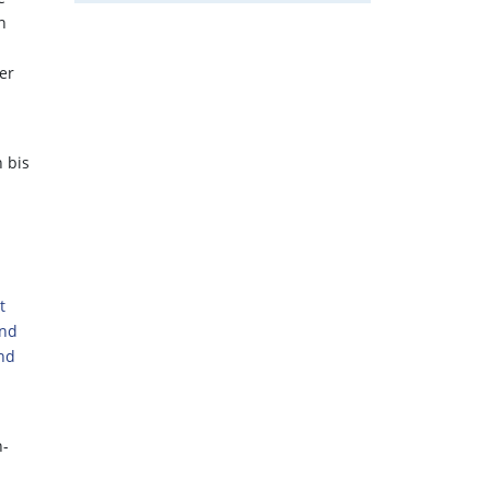
n
er
 bis
t
und
nd
n-