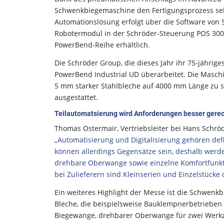
Schwenkbiegemaschine den Fertigungsprozess selb
Automationslösung erfolgt über die Software von 
Robotermodul in der Schröder-Steuerung POS 3000 
PowerBend-Reihe erhältlich.
Die Schröder Group, die dieses Jahr ihr 75-jährig
PowerBend Industrial UD überarbeitet. Die Maschi
5 mm starker Stahlbleche auf 4000 mm Länge zu 
ausgestattet.
Teilautomatsierung wird Anforderungen besser gere
Thomas Ostermair, Vertriebsleiter bei Hans Schr
„Automatisierung und Digitalisierung gehören defi
können allerdings Gegensätze sein, deshalb werd
drehbare Oberwange sowie einzelne Komfortfunk
bei Zulieferern sind Kleinserien und Einzelstücke
Ein weiteres Highlight der Messe ist die Schwenk
Bleche, die beispielsweise Bauklempnerbetrieben m
Biegewange, drehbarer Oberwange für zwei Werkz