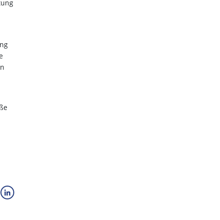
tung
ung
e
nn
aße