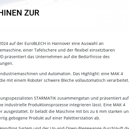
HINEN ZUR
 2024 auf der EuroBLECH in Hannover eine Auswahl an
maschine, einer Tafelschere und der flexibel einsetzbaren
 präsentiert das Unternehmen auf die Bedürfnisse des
sungen.
f Industriemaschinen und Automation. Das Highlight: eine MAK 4
die mit einem Roboter schwere Bleche vollautomatisch verarbeitet
erungsspezialisten STARMATIK zusammengetan und präsentiert auf
he industrielle Produktionsprozesse integrieren lässt. Eine MAK 4
 ausgestattet. Er belädt die Maschine mit bis zu 6 mm starken u
tig gebogene Produkt auf einer Palettierstation ab.
Handling System und der Up-and-Down-Biegewange durchläuft di