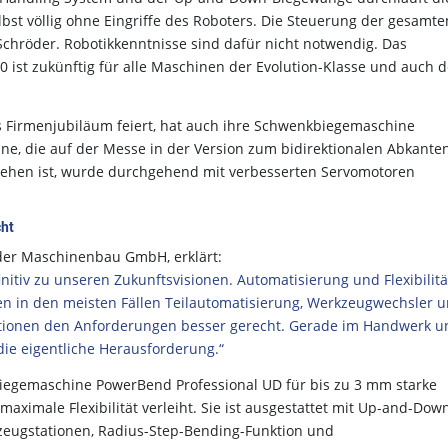
st völlig ohne Eingriffe des Roboters. Die Steuerung der gesamte
Schröder. Robotikkenntnisse sind dafür nicht notwendig. Das
ist zukünftig für alle Maschinen der Evolution-Klasse und auch d
es Firmenjubiläum feiert, hat auch ihre Schwenkbiegemaschine
ne, die auf der Messe in der Version zum bidirektionalen Abkanten
sehen ist, wurde durchgehend mit verbesserten Servomotoren
cht
öder Maschinenbau GmbH, erklärt:
nitiv zu unseren Zukunftsvisionen. Automatisierung und Flexibilitä
en in den meisten Fällen Teilautomatisierung, Werkzeugwechsler 
tionen den Anforderungen besser gerecht. Gerade im Handwerk u
 die eigentliche Herausforderung.“
biegemaschine PowerBend Professional UD für bis zu 3 mm starke
aximale Flexibilität verleiht. Sie ist ausgestattet mit Up-and-Dow
eugstationen, Radius-Step-Bending-Funktion und