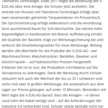
TwinServo-Technologie. Ende 2017 folgte die Bestellung der V-
ZUG AG über eine Anlage, die Schuler jetzt ausliefert. Der
Antrieb von Pressen mit TwinServo-Technologie erfolgt über
zwei voneinander getrennte Torquemotoren im Pressentisch.
Die Synchronisierung erfolgt elektronisch und die Anordnung
lässt ausreichend Raum für Schrottschächte. Die extrem hohe
Kippsteifigkeit in Kombination mit kleiner Auffederung erhöht
die Qualität der Bauteile, trägt zur Werkzeugschonung bei und
verkürzt die Einarbeitungszeiten für neue Werkzeuge. Bislang
werden alle Blechteile für die Produkte der V-ZUG AG – wie
Waschmaschinen, Wäschetrockner, Backöfen, Steamer und
Geschirrspüler – auf hydraulischen Pressen hergestellt.
Erklärtes Ziel ist es nun, die Produktion schrittweise auf die
Servopresse zu übertragen. Dank der Beratung durch Schuler
reduziert sich auch der Wechsel der bis zu 32 t schweren und
sechs mal zwei m großen Werkzeuge, die automatisch aus dem
Lager zur Presse gelangen, auf unter 15 Minuten. Besonders viel
Wert legte die V-ZUG AG darauf, dass die Anlagen – in denen
rund zehn km Kabel verlegt sind – auf die Anforderungen der
Industrie 4.0 vorbereitet sind. Schuler setzte deshalb nicht nur