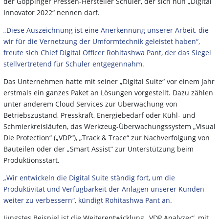
der Göppinger Pressen-Hersteller Schuler, der sich nun „Digital
Innovator 2022“ nennen darf.
„Diese Auszeichnung ist eine Anerkennung unserer Arbeit, die
wir für die Vernetzung der Umformtechnik geleistet haben“,
freute sich Chief Digital Officer Rohitashwa Pant, der das Siegel
stellvertretend für Schuler entgegennahm.
Das Unternehmen hatte mit seiner „Digital Suite“ vor einem Jahr
erstmals ein ganzes Paket an Lösungen vorgestellt. Dazu zählen
unter anderem Cloud Services zur Überwachung von
Betriebszustand, Presskraft, Energiebedarf oder Kühl- und
Schmierkreisläufen, das Werkzeug-Überwachungssystem „Visual
Die Protection“ („VDP“), „Track & Trace“ zur Nachverfolgung von
Bauteilen oder der „Smart Assist“ zur Unterstützung beim
Produktionsstart.
„Wir entwickeln die Digital Suite ständig fort, um die
Produktivität und Verfügbarkeit der Anlagen unserer Kunden
weiter zu verbessern“, kündigt Rohitashwa Pant an.
Jüngstes Beispiel ist die Weiterentwicklung „VDP Analyzer“, mit