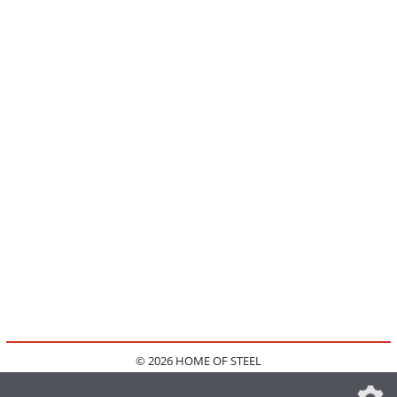
© 2026 HOME OF STEEL
HOME
KONTAKT
MEDIADATEN
DATENSCHUTZ
IMPRESSUM