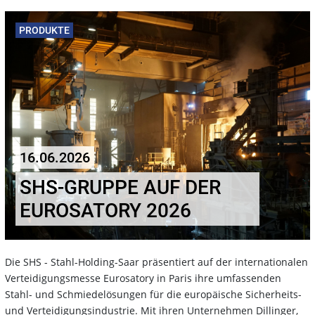
PRODUKTE
16.06.2026
SHS-GRUPPE AUF DER
EUROSATORY 2026
Die SHS - Stahl-Holding-Saar präsentiert auf der internationalen
Verteidigungsmesse Eurosatory in Paris ihre umfassenden
Stahl- und Schmiedelösungen für die europäische Sicherheits-
und Verteidigungsindustrie. Mit ihren Unternehmen Dillinger,