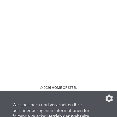
© 2026 HOME OF STEEL
HOME
KONTAKT
MEDIADATEN
DATENSCHUTZ
IMPRESSUM
FAQ
DATENSCHUTZEINSTELLUNGEN
Wir speichern und verarbeiten Ihre
personenbezogenen Informationen für
folgende Zwecke:
Betrieb der Webseite,