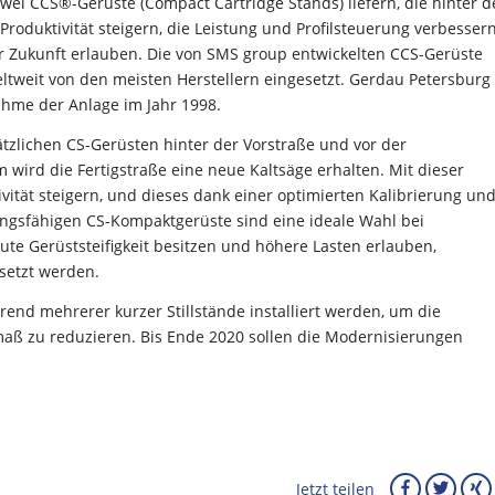
wei CCS®-Gerüste (Compact Cartridge Stands) liefern, die hinter d
roduktivität steigern, die Leistung und Profilsteuerung verbesser
er Zukunft erlauben. Die von SMS group entwickelten CCS-Gerüste
tweit von den meisten Herstellern eingesetzt. Gerdau Petersburg
ahme der Anlage im Jahr 1998.
sätzlichen CS-Gerüsten hinter der Vorstraße und vor der
 wird die Fertigstraße eine neue Kaltsäge erhalten. Mit dieser
ität steigern, und dieses dank einer optimierten Kalibrierung un
tungsfähigen CS-Kompaktgerüste sind eine ideale Wahl bei
te Gerüststeifigkeit besitzen und höhere Lasten erlauben,
setzt werden.
rend mehrerer kurzer Stillstände installiert werden, um die
maß zu reduzieren. Bis Ende 2020 sollen die Modernisierungen
Jetzt teilen