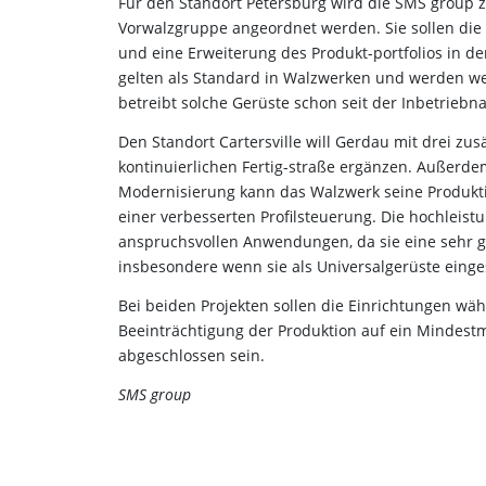
Für den Standort Petersburg wird die SMS group z
Vorwalzgruppe angeordnet werden. Sie sollen die P
und eine Erweiterung des Produkt-portfolios in d
gelten als Standard in Walzwerken und werden wel
betreibt solche Gerüste schon seit der Inbetriebn
Den Standort Cartersville will Gerdau mit drei zu
kontinuierlichen Fertig-straße ergänzen. Außerdem
Modernisierung kann das Walzwerk seine Produktiv
einer verbesserten Profilsteuerung. Die hochleis
anspruchsvollen Anwendungen, da sie eine sehr gu
insbesondere wenn sie als Universalgerüste einge
Bei beiden Projekten sollen die Einrichtungen wäh
Beeinträchtigung der Produktion auf ein Mindest
abgeschlossen sein.
SMS group