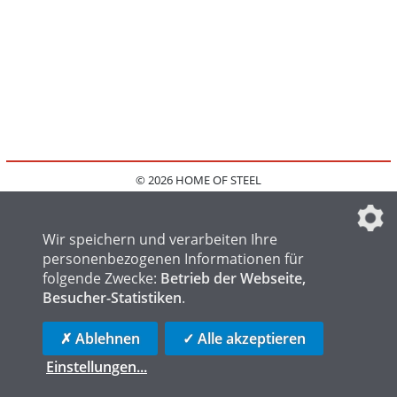
© 2026 HOME OF STEEL
HOME
KONTAKT
MEDIADATEN
DATENSCHUTZ
IMPRESSUM
FAQ
DATENSCHUTZEINSTELLUNGEN
Wir speichern und verarbeiten Ihre
personenbezogenen Informationen für
folgende Zwecke:
Betrieb der Webseite,
Besucher-Statistiken
.
HOME OF WELDING
HOME OF FOUNDRY
HOME OF LOGISTICS
✗ Ablehnen
✓ Alle akzeptieren
Einstellungen
...
die profilschmiede - Internetagentur