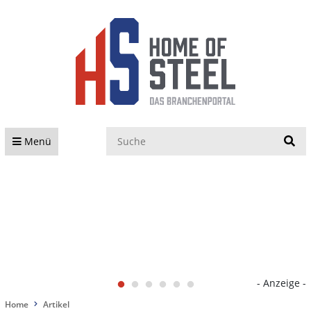
S
Menü
- Anzeige -
Home
Artikel