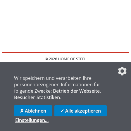
© 2026 HOME OF STEEL
HOME
KONTAKT
MEDIADATEN
DATENSCHUTZ
IMPRESSUM
FAQ
DATENSCHUTZEINSTELLUNGEN
Wir speichern und verarbeiten Ihre
personenbezogenen Informationen für
folgende Zwecke:
Betrieb der Webseite,
Besucher-Statistiken
.
HOME OF WELDING
HOME OF FOUNDRY
HOME OF LOGISTICS
✗ Ablehnen
✓ Alle akzeptieren
Einstellungen
...
die profilschmiede - Internetagentur