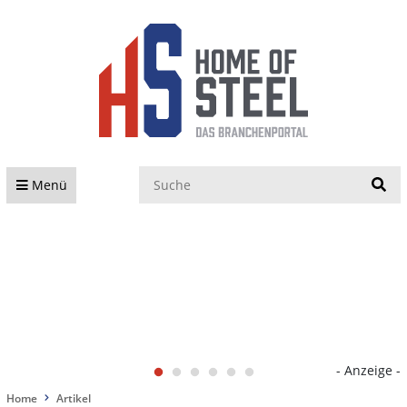
S
Menü
- Anzeige -
Home
Artikel