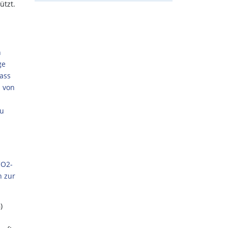
ützt.
h
ge
dass
l von
zu
CO2-
h zur
)