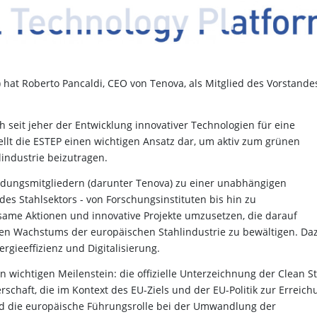
 hat Roberto Pancaldi, CEO von Tenova, als Mitglied des Vorstande
 seit jeher der Entwicklung innovativer Technologien für eine
ellt die ESTEP einen wichtigen Ansatz dar, um aktiv zum grünen
industrie beizutragen.
ündungsmitgliedern (darunter Tenova) zu einer unabhängigen
 des Stahlsektors - von Forschungsinstituten bis hin zu
ame Aktionen und innovative Projekte umzusetzen, die darauf
gen Wachstums der europäischen Stahlindustrie zu bewältigen. Da
rgieeffizienz und Digitalisierung.
n wichtigen Meilenstein: die offizielle Unterzeichnung der Clean St
erschaft, die im Kontext des EU-Ziels und der EU-Politik zur Erreic
und die europäische Führungsrolle bei der Umwandlung der