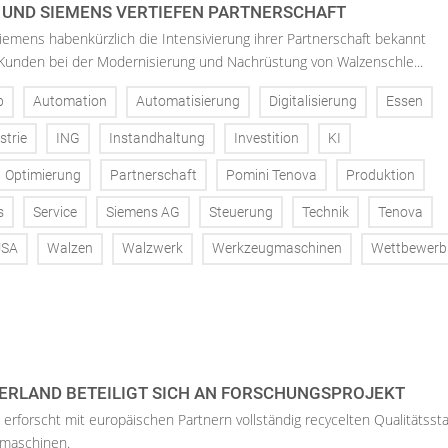
 UND SIEMENS VERTIEFEN PARTNERSCHAFT
emens habenkürzlich die Intensivierung ihrer Partnerschaft bekannt
, Kunden bei der Modernisierung und Nachrüstung von Walzenschle...
b
Automation
Automatisierung
Digitalisierung
Essen
strie
ING
Instandhaltung
Investition
KI
Optimierung
Partnerschaft
Pomini Tenova
Produktion
s
Service
Siemens AG
Steuerung
Technik
Tenova
USA
Walzen
Walzwerk
Werkzeugmaschinen
Wettbewerb
DERLAND BETEILIGT SICH AN FORSCHUNGSPROJEKT
 erforscht mit europäischen Partnern vollständig recycelten Qualitätssta
hmaschinen.