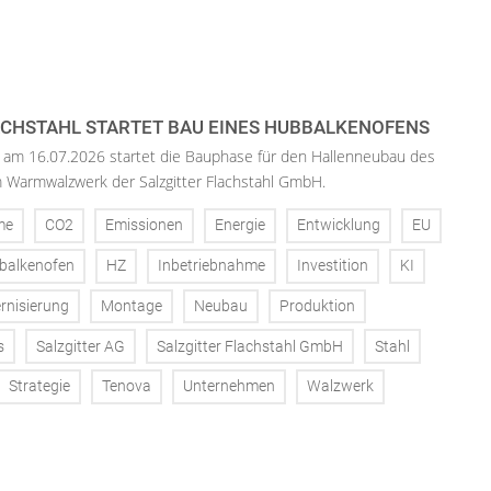
ACHSTAHL STARTET BAU EINES HUBBALKENOFENS
 am 16.07.2026 startet die Bauphase für den Hallenneubau des
 Warmwalzwerk der Salzgitter Flachstahl GmbH.
me
CO2
Emissionen
Energie
Entwicklung
EU
balkenofen
HZ
Inbetriebnahme
Investition
KI
rnisierung
Montage
Neubau
Produktion
s
Salzgitter AG
Salzgitter Flachstahl GmbH
Stahl
Strategie
Tenova
Unternehmen
Walzwerk