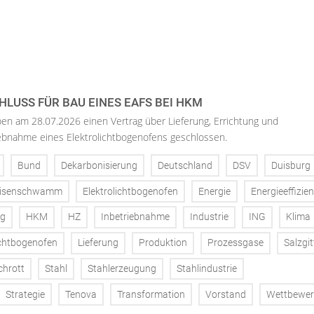
LUSS FÜR BAU EINES EAFS BEI HKM
n am 28.07.2026 einen Vertrag über Lieferung, Errichtung und
bnahme eines Elektrolichtbogenofens geschlossen.
Bund
Dekarbonisierung
Deutschland
DSV
Duisburg
isenschwamm
Elektrolichtbogenofen
Energie
Energieeffizie
ng
HKM
HZ
Inbetriebnahme
Industrie
ING
Klima
chtbogenofen
Lieferung
Produktion
Prozessgase
Salzgit
chrott
Stahl
Stahlerzeugung
Stahlindustrie
Strategie
Tenova
Transformation
Vorstand
Wettbewe