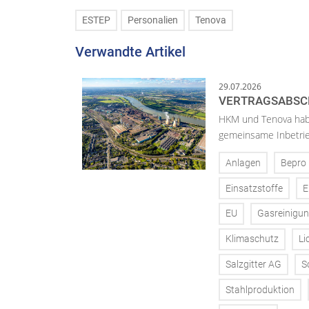
ESTEP
Personalien
Tenova
Verwandte Artikel
29.07.2026
VERTRAGSABSCH
HKM und Tenova habe
gemeinsame Inbetrie
Anlagen
Bepro
Einsatzstoffe
E
EU
Gasreinigu
Klimaschutz
Li
Salzgitter AG
S
Stahlproduktion