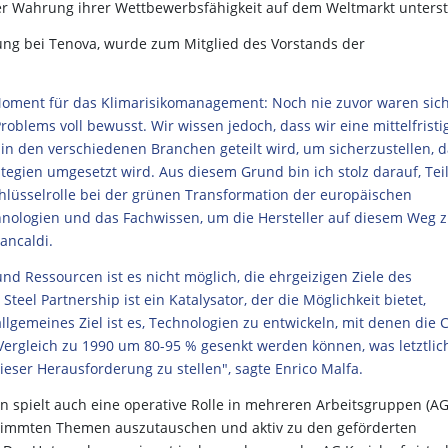
ter Wahrung ihrer Wettbewerbsfähigkeit auf dem Weltmarkt unterst
lung bei Tenova, wurde zum Mitglied des Vorstands der
 Moment für das Klimarisikomanagement: Noch nie zuvor waren sic
roblems voll bewusst. Wir wissen jedoch, dass wir eine mittelfristi
 in den verschiedenen Branchen geteilt wird, um sicherzustellen, 
egien umgesetzt wird. Aus diesem Grund bin ich stolz darauf, Tei
Schlüsselrolle bei der grünen Transformation der europäischen
chnologien und das Fachwissen, um die Hersteller auf diesem Weg 
ancaldi.
 Ressourcen ist es nicht möglich, die ehrgeizigen Ziele des
teel Partnership ist ein Katalysator, der die Möglichkeit bietet,
llgemeines Ziel ist es, Technologien zu entwickeln, mit denen die 
Vergleich zu 1990 um 80-95 % gesenkt werden können, was letztlic
dieser Herausforderung zu stellen", sagte Enrico Malfa.
rn spielt auch eine operative Rolle in mehreren Arbeitsgruppen (AG
immten Themen auszutauschen und aktiv zu den geförderten