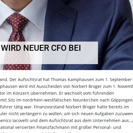
IRD NEUER CFO BEI
tand. Der Aufsichtsrat hat Thomas Kamphausen zum 1. September
Kamphausen wird mit Ausscheiden von Norbert Broger zum 1. Novem
ektor im Konzern übernehmen. Er wechselt vom führenden
 mit Sitz im nordrhein-westfälischen Neunkirchen nach Göppingen
tsführer tätig war. Finanzvorstand Norbert Broger hatte bereits im
chuler nicht verlängern zu wollen, um sich neuen Aufgaben zuzuwe
enico Iacovelli und dem Aufsichtsrat aus dem Unternehmen aus. 
tional versierten Finanzfachmann mit großer Personal- und