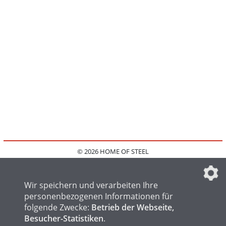
© 2026 HOME OF STEEL
HOME
KONTAKT
MEDIADATEN
DATENSCHUTZ
IMPRESSUM
FAQ
DATENSCHUTZEINSTELLUNGEN
Wir speichern und verarbeiten Ihre
personenbezogenen Informationen für
folgende Zwecke:
Betrieb der Webseite,
Besucher-Statistiken
.
HOME OF WELDING
HOME OF FOUNDRY