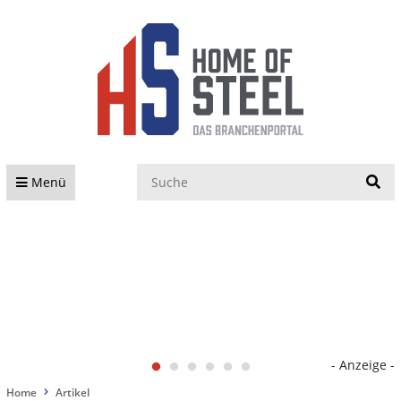
S
Menü
- Anzeige -
Home
Artikel