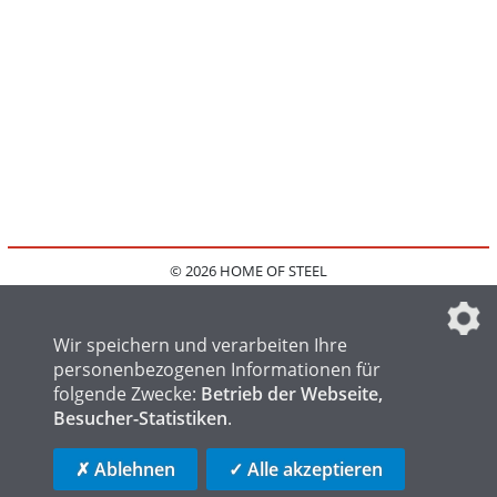
© 2026 HOME OF STEEL
HOME
KONTAKT
MEDIADATEN
DATENSCHUTZ
IMPRESSUM
FAQ
DATENSCHUTZEINSTELLUNGEN
Wir speichern und verarbeiten Ihre
personenbezogenen Informationen für
folgende Zwecke:
Betrieb der Webseite,
Besucher-Statistiken
.
HOME OF WELDING
HOME OF FOUNDRY
HOME OF LOGISTICS
✗ Ablehnen
✓ Alle akzeptieren