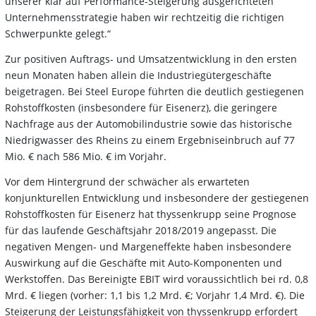
unserer klar auf Performance-Steigerung ausgerichteten
Unternehmensstrategie haben wir rechtzeitig die richtigen
Schwerpunkte gelegt.“
Zur positiven Auftrags- und Umsatzentwicklung in den ersten
neun Monaten haben allein die Industriegütergeschäfte
beigetragen. Bei Steel Europe führten die deutlich gestiegenen
Rohstoffkosten (insbesondere für Eisenerz), die geringere
Nachfrage aus der Automobilindustrie sowie das historische
Niedrigwasser des Rheins zu einem Ergebniseinbruch auf 77
Mio. € nach 586 Mio. € im Vorjahr.
Vor dem Hintergrund der schwächer als erwarteten
konjunkturellen Entwicklung und insbesondere der gestiegenen
Rohstoffkosten für Eisenerz hat thyssenkrupp seine Prognose
für das laufende Geschäftsjahr 2018/2019 angepasst. Die
negativen Mengen- und Margeneffekte haben insbesondere
Auswirkung auf die Geschäfte mit Auto-Komponenten und
Werkstoffen. Das Bereinigte EBIT wird voraussichtlich bei rd. 0,8
Mrd. € liegen (vorher: 1,1 bis 1,2 Mrd. €; Vorjahr 1,4 Mrd. €). Die
Steigerung der Leistungsfähigkeit von thyssenkrupp erfordert