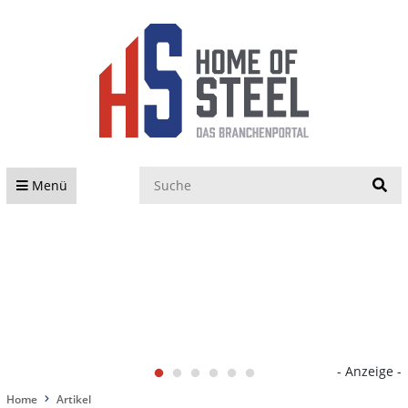
S
Menü
- Anzeige -
Home
Artikel