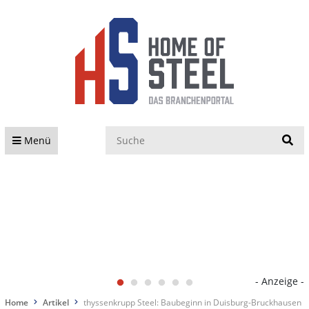
S
Menü
- Anzeige -
Home
Artikel
thyssenkrupp Steel: Baubeginn in Duisburg-Bruckhausen