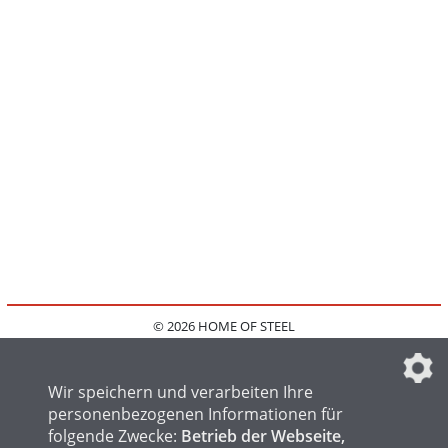
© 2026 HOME OF STEEL
HOME
KONTAKT
MEDIADATEN
DATENSCHUTZ
IMPRESSUM
FAQ
DATENSCHUTZEINSTELLUNGEN
Wir speichern und verarbeiten Ihre
personenbezogenen Informationen für
folgende Zwecke:
Betrieb der Webseite,