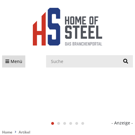
S
Menü
- Anzeige -
Home
Artikel