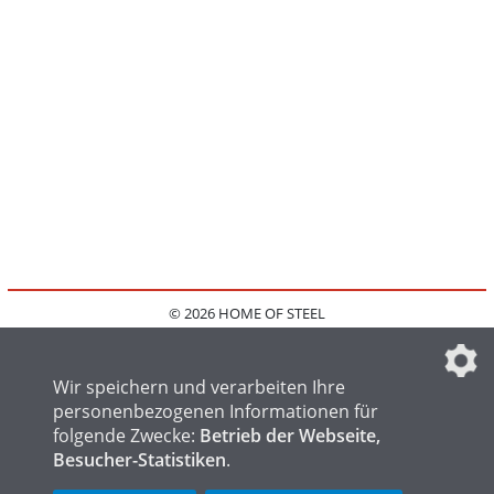
© 2026 HOME OF STEEL
HOME
KONTAKT
MEDIADATEN
DATENSCHUTZ
IMPRESSUM
FAQ
DATENSCHUTZEINSTELLUNGEN
Wir speichern und verarbeiten Ihre
personenbezogenen Informationen für
folgende Zwecke:
Betrieb der Webseite,
Besucher-Statistiken
.
HOME OF WELDING
HOME OF FOUNDRY