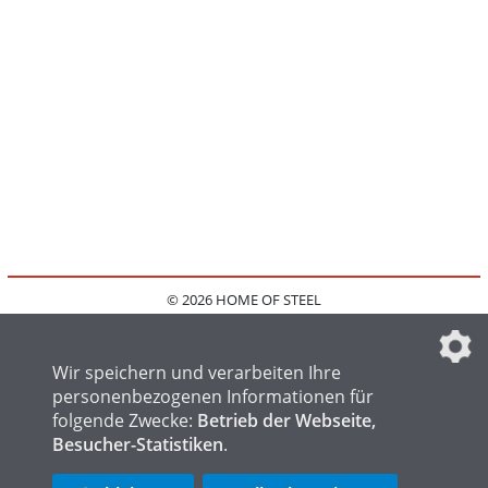
© 2026 HOME OF STEEL
HOME
KONTAKT
MEDIADATEN
DATENSCHUTZ
IMPRESSUM
FAQ
DATENSCHUTZEINSTELLUNGEN
Wir speichern und verarbeiten Ihre
personenbezogenen Informationen für
folgende Zwecke:
Betrieb der Webseite,
Besucher-Statistiken
.
HOME OF WELDING
HOME OF FOUNDRY
HOME OF LOGISTICS