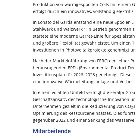
Produktion von warmgespoolten Coils mit einem G
erfolgt durch ein innovatives, vollständig elektrif
In Lonato del Garda entstand eine neue Spooler-
Stahlwerk und Walzwerk 1 in Betrieb genommen sowi
startete eine moderne Garret-Linie für Spezialstä
und größere Flexibilität gewährleistet. Um einen
Investitionen in Photovoltaikprojekte genehmigt u
Nach der Markteinführung von FERGreen, einer P
herausragenden EPDs (Environmental Product Decl
Investitionsplan für 2026–2028 genehmigt. Dieser
eine innovative Wärmeleitungsanlage und Verbess
In einem volatilen Umfeld verfolgt die Feralpi Gr
Geschäftsansatz, der technologische Innovation un
Unternehmen gezielt in die Reduzierung von CO
2-
Optimierung des Ressourceneinsatzes. Dies führte
gegenüber 2022 und einer Senkung des Wasserve
Mitarbeitende