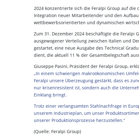
2024 konzentrierte sich die Feralpi Group auf die
Integration neuer Mitarbeitender und den Aufb
wettbewerbsorientierten und dynamischen wirtsc
Zum 31. Dezember 2024 beschäftigte die Feralpi G
ausgewogener Verteilung zwischen Italien und D
gestartet, eine neue Ausgabe des Technical Gradua
dient, die aktuell 11 % der Gesamtbelegschaft au
Giuseppe Pasini, Präsident der Feralpi Group, erklä
„In einem schwierigen makroökonomischen Umfeld,
Feralpi unsere Überzeugung gestärkt, dass es zu
nur krisenresistent ist, sondern auch die Untern
Einklang bringt.
Trotz einer verlangsamten Stahlnachfrage in Euro
unserem Industrieplan, um unser Produktsortiment
unserer Produktionsprozesse herzustellen.“
(Quelle: Feralpi Group)