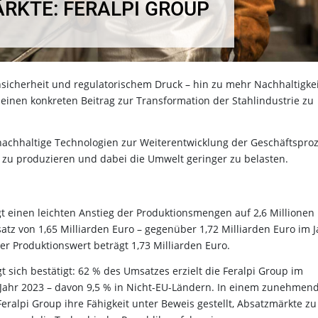
RKTE: FERALPI GROUP
nsicherheit und regulatorischem Druck – hin zu mehr Nachhaltigkei
t, einen konkreten Beitrag zur Transformation der Stahlindustrie zu
nachhaltige Technologien zur Weiterentwicklung der Geschäftspro
l zu produzieren und dabei die Umwelt geringer zu belasten.
igt einen leichten Anstieg der Produktionsmengen auf 2,6 Millionen
tz von 1,65 Milliarden Euro – gegenüber 1,72 Milliarden Euro im J
er Produktionswert beträgt 1,73 Milliarden Euro.
 sich bestätigt: 62 % des Umsatzes erzielt die Feralpi Group im
 Jahr 2023 – davon 9,5 % in Nicht-EU-Ländern. In einem zunehmen
eralpi Group ihre Fähigkeit unter Beweis gestellt, Absatzmärkte zu