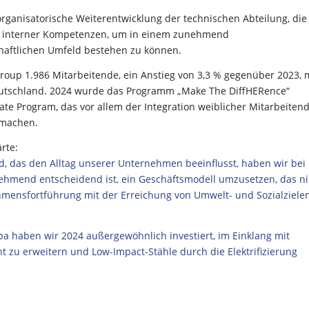
 organisatorische Weiterentwicklung der technischen Abteilung, die
au interner Kompetenzen, um in einem zunehmend
haftlichen Umfeld bestehen zu können.
roup 1.986 Mitarbeitende, ein Anstieg von 3,3 % gegenüber 2023, 
eutschland. 2024 wurde das Programm „Make The DiffHERence“
te Program, das vor allem der Integration weiblicher Mitarbeiten
smachen.
rte:
 das den Alltag unserer Unternehmen beeinflusst, haben wir bei
nehmend entscheidend ist, ein Geschäftsmodell umzusetzen, das ni
ehmensfortführung mit der Erreichung von Umwelt- und Sozialzielen
pa haben wir 2024 außergewöhnlich investiert, im Einklang mit
 zu erweitern und Low-Impact-Stähle durch die Elektrifizierung