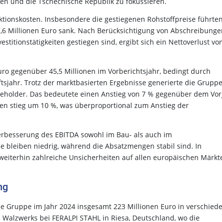
len und die Tschechische Republik zu fokussieren.
tionskosten. Insbesondere die gestiegenen Rohstoffpreise führte
7,6 Millionen Euro sank. Nach Berücksichtigung von Abschreibunge
stitionstätigkeiten gestiegen sind, ergibt sich ein Nettoverlust vo
Euro gegenüber 45,5 Millionen im Vorberichtsjahr, bedingt durch
tsjahr. Trotz der marktbasierten Ergebnisse generierte die Gruppe
takeholder. Das bedeutete einen Anstieg von 7 % gegenüber dem Vor
en stieg um 10 %, was überproportional zum Anstieg der
Verbesserung des EBITDA sowohl im Bau- als auch im
se bleiben niedrig, während die Absatzmengen stabil sind. In
weiterhin zahlreiche Unsicherheiten auf allen europäischen Märkt
ung
die Gruppe im Jahr 2024 insgesamt 223 Millionen Euro in verschied
n Walzwerks bei FERALPI STAHL in Riesa, Deutschland, wo die