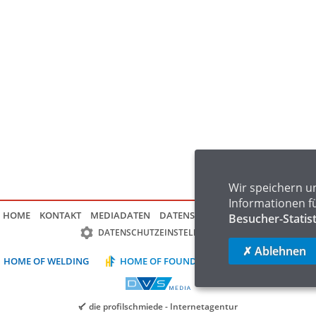
Wir speichern u
Informationen f
HOME
KONTAKT
MEDIADATEN
DATENSCHUTZ
IMPRESSUM
FAQ
Besucher-Statis
DATENSCHUTZEINSTELLUNGEN
✗ Ablehnen
HOME OF WELDING
HOME OF FOUNDRY
HOME OF LOGIST
die profilschmiede - Internetagentur