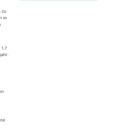
n zu
n in
n
 1,7
jahr.
en
ene