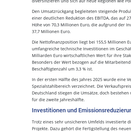
diversifizieren und sich auf neue Regionen wie Po
Den Umsatzrückgang begleiteten steigende Produk
einer deutlichen Reduktion des EBITDA, das auf 2
Höhe von 70,3 Millionen Euro, die aufgrund der Inve
37,7 Millionen Euro.
Die Nettofinanzposition liegt bei 155,5 Millionen 
umfangreiche technische Investitionen im Geschäf
Milliarden Euro wirtschaftlichen Wert für ihre S
Besonders der Wert bezogen auf die Mitarbeitend
Beschäftigtenzahl um 3,3 % ist.
In der ersten Hälfte des Jahres 2025 wurde eine 
Spezialstahlbereich verzeichnet. Die Verkaufsprei
Deutschland stiegen die Umsätze, doch bestehen 
für die zweite Jahreshälfte.
Investitionen und Emissionsreduzier
Trotz eines sehr unsicheren Umfelds investierte 
Projekte. Dazu gehört die Fertigstellung des neue