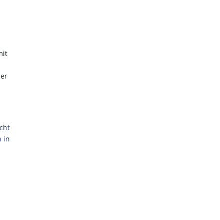
mit
der
cht
 in