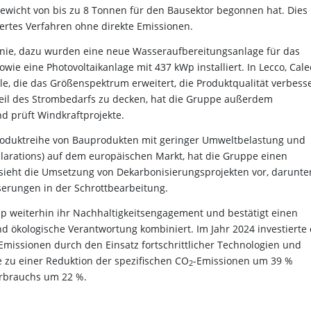
ewicht von bis zu 8 Tonnen für den Bausektor begonnen hat. Dies
iziertes Verfahren ohne direkte Emissionen.
Linie, dazu wurden eine neue Wasseraufbereitungsanlage für das
e eine Photovoltaikanlage mit 437 kWp installiert. In Lecco, Caleo
hle, die das Größenspektrum erweitert, die Produktqualität verbess
 Teil des Strombedarfs zu decken, hat die Gruppe außerdem
nd prüft Windkraftprojekte.
roduktreihe von Bauprodukten mit geringer Umweltbelastung und
arations) auf dem europäischen Markt, hat die Gruppe einen
 sieht die Umsetzung von Dekarbonisierungsprojekten vor, darunte
erungen in der Schrottbearbeitung.
oup weiterhin ihr Nachhaltigkeitsengagement und bestätigt einen
d ökologische Verantwortung kombiniert. Im Jahr 2024 investierte
Emissionen durch den Einsatz fortschrittlicher Technologien und
 zu einer Reduktion der spezifischen CO
-Emissionen um 39 %
2
rbrauchs um 22 %.