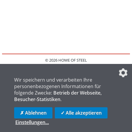
© 2026 HOME OF STEEL
HOME
KONTAKT
MEDIADATEN
DATENSCHUTZ
IMPRESSUM
FAQ
DATENSCHUTZEINSTELLUNGEN
Wir speichern und verarbeiten Ihre
personenbezogenen Informationen für
folgende Zwecke:
Betrieb der Webseite,
Besucher-Statistiken
.
HOME OF WELDING
HOME OF FOUNDRY
HOME OF LOGISTICS
✗ Ablehnen
✓ Alle akzeptieren
Einstellungen
...
die profilschmiede - Internetagentur