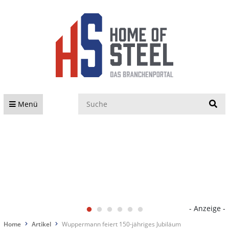
S
Menü
- Anzeige -
Home
Artikel
Wuppermann feiert 150-jähriges Jubiläum