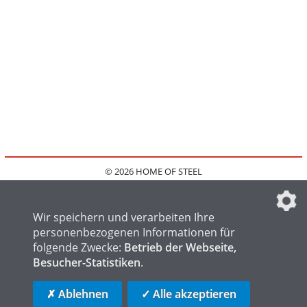
© 2026 HOME OF STEEL
HOME
KONTAKT
MEDIADATEN
DATENSCHUTZ
IMPRESSUM
FAQ
DATENSCHUTZEINSTELLUNGEN
Wir speichern und verarbeiten Ihre
personenbezogenen Informationen für
folgende Zwecke:
Betrieb der Webseite,
Besucher-Statistiken
.
HOME OF WELDING
HOME OF FOUNDRY
HOME OF LOGISTICS
✗ Ablehnen
✓ Alle akzeptieren