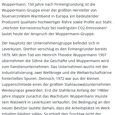
Wuppermann. 150 Jahre nach Firmengründung ist die
Wuppermann-Gruppe einer der größten Hersteller von
feuerverzinktem Warmband in Europa, ein bedeutender
Produzent qualitativ hochwertiger Rohre sowie Profile aus Stahl.
„Höchster Korrosionsschutz bei niedrigsten CO2-Emissionen“
lautet heute der Anspruch der Wuppermann-Gruppe.
Der Hauptsitz der Unternehmensgruppe befindet sich in
Leverkusen. Dorthin verschlug es den Firmengründer bereits
1879. Mit dem Tod von Heinrich Theodor Wuppermann 1907
übernehmen die Söhne die Geschäfte und Wuppermann wird
zum Familienunternehmen. Das Unternehmen wuchs mit der
Industrialisierung, zwei Weltkriege und die Weltwirtschaftskrise
hinterließen Spuren. Dennoch, 1972 war aus der kleinen
Luppenschmiede eines der größten Stahlauswalzunternehmen
Westeuropas geworden. Erst die Stahlkrise Anfang der 1980er
Jahre stoppte zunächst das Wachstum: Wuppermann musste
sein Walzwerk in Leverkusen verkaufen. Die Bedingung an den
neuen Besitzer lautete damals, dass die Arbeitsplätze im Werk
erhalten bleiben sollen. So erhielt den Zuschlag nicht der