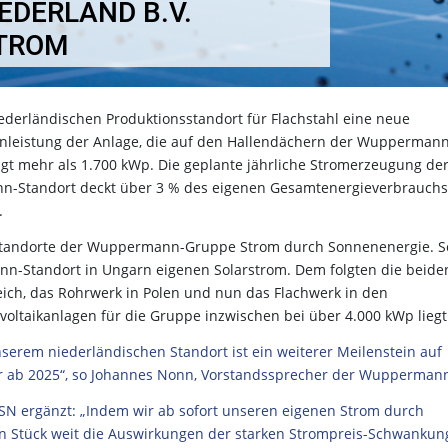
DERLAND B.V.
STROM
erländischen Produktionsstandort für Flachstahl eine neue
nnleistung der Anlage, die auf den Hallendächern der Wupperman
rägt mehr als 1.700 kWp. Die geplante jährliche Stromerzeugung de
n-Standort deckt über 3 % des eigenen Gesamtenergieverbrauchs
.
sstandorte der Wuppermann-Gruppe Strom durch Sonnenenergie. S
n-Standort in Ungarn eigenen Solarstrom. Dem folgten die beide
ch, das Rohrwerk in Polen und nun das Flachwerk in den
voltaikanlagen für die Gruppe inzwischen bei über 4.000 kWp liegt
serem niederländischen Standort ist ein weiterer Meilenstein auf
 ab 2025“, so Johannes Nonn, Vorstandssprecher der Wupperman
WSN ergänzt: „Indem wir ab sofort unseren eigenen Strom durch
in Stück weit die Auswirkungen der starken Strompreis-Schwanku