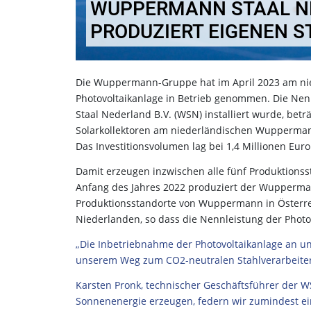
WUPPERMANN STAAL NE
PRODUZIERT EIGENEN 
Die Wuppermann-Gruppe hat im April 2023 am nied
Photovoltaikanlage in Betrieb genommen. Die Ne
Staal Nederland B.V. (WSN) installiert wurde, bet
Solarkollektoren am niederländischen Wupperman
Das Investitionsvolumen lag bei 1,4 Millionen Euro
Damit erzeugen inzwischen alle fünf Produktion
Anfang des Jahres 2022 produziert der Wupperman
Produktionsstandorte von Wuppermann in Österrei
Niederlanden, so dass die Nennleistung der Photo
„Die Inbetriebnahme der Photovoltaikanlage an un
unserem Weg zum CO2-neutralen Stahlverarbeiter
Karsten Pronk, technischer Geschäftsführer der 
Sonnenenergie erzeugen, federn wir zumindest e