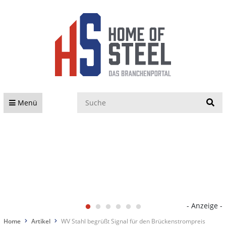
S
Menü
- Anzeige -
Home
Artikel
WV Stahl begrüßt Signal für den Brückenstrompreis