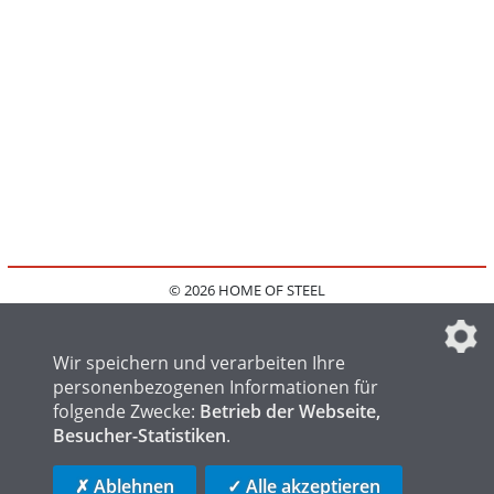
© 2026 HOME OF STEEL
HOME
KONTAKT
MEDIADATEN
DATENSCHUTZ
IMPRESSUM
FAQ
DATENSCHUTZEINSTELLUNGEN
Wir speichern und verarbeiten Ihre
personenbezogenen Informationen für
folgende Zwecke:
Betrieb der Webseite,
Besucher-Statistiken
.
HOME OF WELDING
HOME OF FOUNDRY
HOME OF LOGISTICS
✗ Ablehnen
✓ Alle akzeptieren