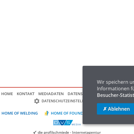
Wir speichern u
Informationen f
HOME
KONTAKT
MEDIADATEN
DATENSCHUTZ
IMPRESSUM
FAQ
Besucher-Statis
DATENSCHUTZEINSTELLUNGEN
✗ Ablehnen
HOME OF WELDING
HOME OF FOUNDRY
HOME OF LOGIST
die profilschmiede - Internetagentur