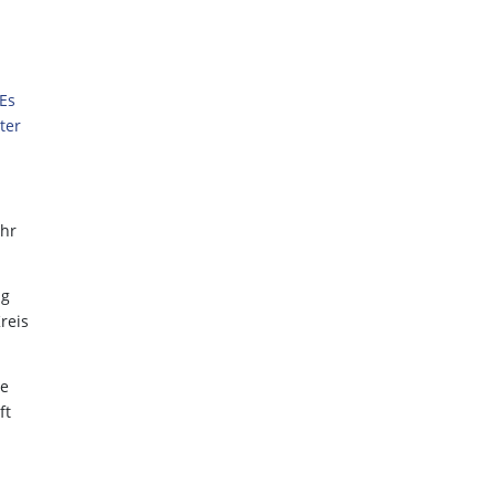
Es
ter
ahr
ng
reis
ne
ft