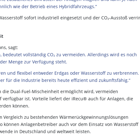
nlich wie der Betrieb eines Hybridfahrzeugs.“
serstoff sofort industriell eingesetzt und der CO₂-Ausstoß verri
eit
ns, sagt:
n, bedeutet vollständig CO₂ zu vermeiden. Allerdings wird es noch
ender Menge zur Verfügung steht.
hren und flexibel entweder Erdgas oder Wasserstoff zu verbrennen.
 für die Industrie bereits heute effizient und zukunftsfähig.“
 die Dual-Fuel-Mischeinheit ermöglicht wird, vermeiden
 verfügbar ist. Vorteile liefert der iRecu® auch für Anlagen, die
werden können.
 im Vergleich zu bestehenden Wärmerückgewinnungslösungen
So können Anlagenbetreiber auch vor dem Einsatz von Wasserstoff
iewende in Deutschland und weltweit leisten.