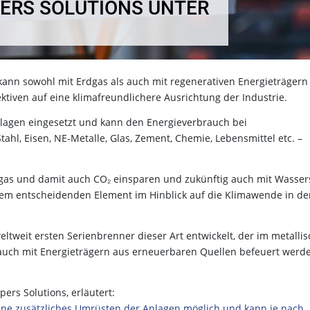
ERS SOLUTIONS UNTER
ann sowohl mit Erdgas als auch mit regenerativen Energieträgern
tiven auf eine klimafreundlichere Ausrichtung der Industrie.
lagen eingesetzt und kann den Energieverbrauch bei
ahl, Eisen, NE-Metalle, Glas, Zement, Chemie, Lebensmittel etc. –
dgas und damit auch CO₂ einsparen und zukünftig auch mit Wassers
nem entscheidenden Element im Hinblick auf die Klimawende in de
ltweit ersten Serienbrenner dieser Art entwickelt, der im metalli
 auch mit Energieträgern aus erneuerbaren Quellen befeuert werde
rs Solutions, erläutert:
hne zusätzliches Umrüsten der Anlagen möglich und kann je nach