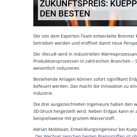
ZUKUNFTSPREIS: KUEPP
DEN BESTEN
Der von dem Experten-Team entwickelte Brenner k
betrieben werden und eröffnet damit neue Perspek
Der iRecu® wird in industriellen Wärmeprozessan
Produktionsprozessen in zahlreichen Branchen – St
wesentlich reduzieren.
Bestehende Anlagen können sofort signifikant Er
befeuert werden. Das macht die Innovation zu ei
Industrie.
Die drei ausgezeichneten Ingenieure haben den we
3D-Druck hergestellt wird. Neben Erdgas kann er
beispielsweise mit grünem Wasserstoff.
Adrian Moldovan, Entwicklungsingenieur bei Kueppe
„Der Wechsel zwischen beiden Brennstoffen ist o