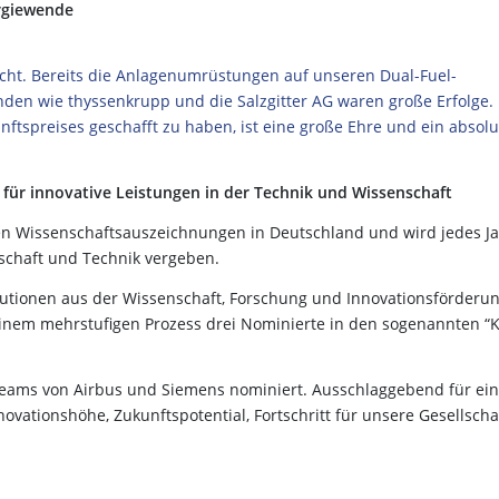
nergiewende
scht. Bereits die Anlagenumrüstungen auf unseren Dual-Fuel-
den wie thyssenkrupp und die Salzgitter AG waren große Erfolge. 
ftspreises geschafft zu haben, ist eine große Ehre und ein absolu
 für innovative Leistungen in der Technik und Wissenschaft
ten Wissenschaftsauszeichnungen in Deutschland und wird jedes J
schaft und Technik vergeben.
titutionen aus der Wissenschaft, Forschung und Innovationsförderu
einem mehrstufigen Prozess drei Nominierte in den sogenannten “K
Teams von Airbus und Siemens nominiert. Ausschlaggebend für ei
vationshöhe, Zukunftspotential, Fortschritt für unsere Gesellscha