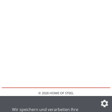
© 2026 HOME OF STEEL
HOME
KONTAKT
MEDIADATEN
DATENSCHUTZ
IMPRESSUM
FAQ
DATENSCHUTZEINSTELLUNGEN
Wir speichern und verarbeiten Ihre