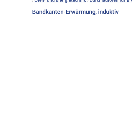
›
Ofen- und Energietechnik
›
Durchlauföfen für Br
Bandkanten-Erwärmung, induktiv