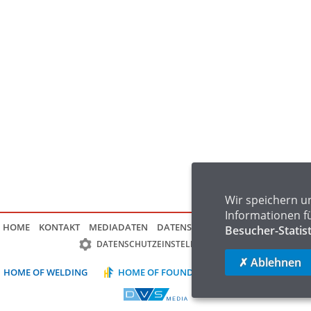
Wir speichern u
Informationen f
HOME
KONTAKT
MEDIADATEN
DATENSCHUTZ
IMPRESSUM
FAQ
Besucher-Statis
DATENSCHUTZEINSTELLUNGEN
✗ Ablehnen
HOME OF WELDING
HOME OF FOUNDRY
HOME OF LOGIST