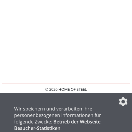
© 2026 HOME OF STEEL
HOME
KONTAKT
MEDIADATEN
DATENSCHUTZ
IMPRESSUM
FAQ
DATENSCHUTZEINSTELLUNGEN
Wir speichern und verarbeiten Ihre
personenbezogenen Informationen für
folgende Zwecke:
Betrieb der Webseite,
Besucher-Statistiken
.
HOME OF WELDING
HOME OF FOUNDRY