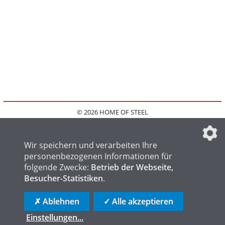
© 2026 HOME OF STEEL
HOME
KONTAKT
MEDIADATEN
DATENSCHUTZ
IMPRESSUM
FAQ
DATENSCHUTZEINSTELLUNGEN
Wir speichern und verarbeiten Ihre
personenbezogenen Informationen für
folgende Zwecke:
Betrieb der Webseite,
Besucher-Statistiken
.
HOME OF WELDING
HOME OF FOUNDRY
HOME OF LOGISTICS
✗ Ablehnen
✓ Alle akzeptieren
Einstellungen
...