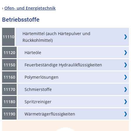
›
Ofen- und Energietechnik
Betriebsstoffe
Härtemittel (auch Härtepulver und
11110
Rückkohlmittel)
11120
Härteöle
11150
Feuerbeständige Hydraulikflüssigkeiten
11160
Polymerlösungen
11170
Schmierstoffe
11180
Spritzreiniger
11190
Wärmeträgerflüssigkeiten