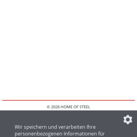
© 2026 HOME OF STEEL
HOME
KONTAKT
MEDIADATEN
DATENSCHUTZ
IMPRESSUM
FAQ
DATENSCHUTZEINSTELLUNGEN
Wir speichern und verarbeiten Ihre
personenbezogenen Informationen für