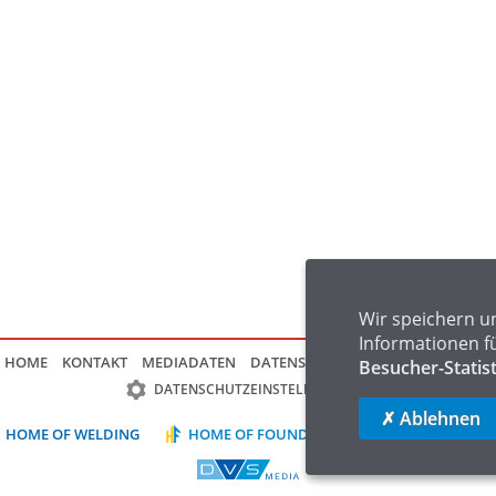
Wir speichern u
Informationen f
HOME
KONTAKT
MEDIADATEN
DATENSCHUTZ
IMPRESSUM
FAQ
Besucher-Statis
DATENSCHUTZEINSTELLUNGEN
✗ Ablehnen
HOME OF WELDING
HOME OF FOUNDRY
HOME OF LOGIST