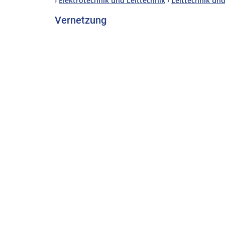
›
Elektrotechnik und Leittechnik
›
Leittechnik un
Vernetzung