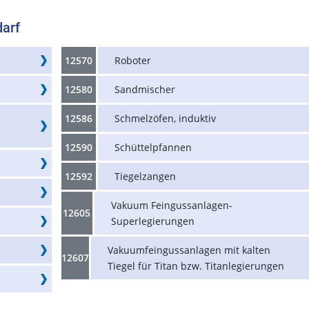
darf
12570
Roboter
12580
Sandmischer
12586
Schmelzöfen, induktiv
12590
Schüttelpfannen
12592
Tiegelzangen
Vakuum Feingussanlagen-
12605
Superlegierungen
Vakuumfeingussanlagen mit kalten
12607
Tiegel für Titan bzw. Titanlegierungen