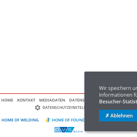
Wir speichern u
Informationen f
HOME
KONTAKT
MEDIADATEN
DATENSCHUTZ
IMPRESSUM
FAQ
Besucher-Statis
DATENSCHUTZEINSTELLUNGEN
✗ Ablehnen
HOME OF WELDING
HOME OF FOUNDRY
HOME OF LOGIST