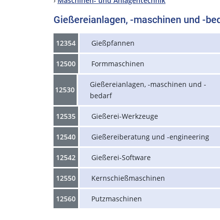
›
Maschinen- und Anlagentechnik
Gießereianlagen, -maschinen und -be
12354
Gießpfannen
12500
Formmaschinen
Gießereianlagen, -maschinen und -
12530
bedarf
12535
Gießerei-Werkzeuge
12540
Gießereiberatung und -engineering
12542
Gießerei-Software
12550
Kernschießmaschinen
12560
Putzmaschinen