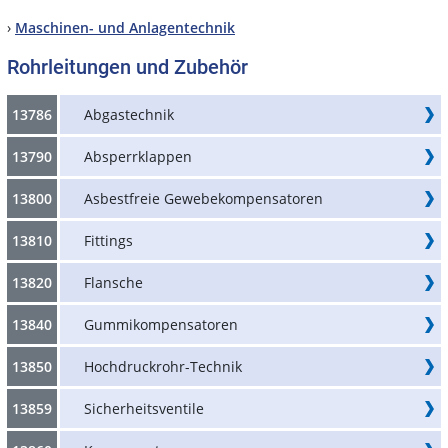
›
Maschinen- und Anlagentechnik
Rohrleitungen und Zubehör
13786
Abgastechnik
13790
Absperrklappen
13800
Asbestfreie Gewebekompensatoren
13810
Fittings
13820
Flansche
13840
Gummikompensatoren
13850
Hochdruckrohr-Technik
13859
Sicherheitsventile