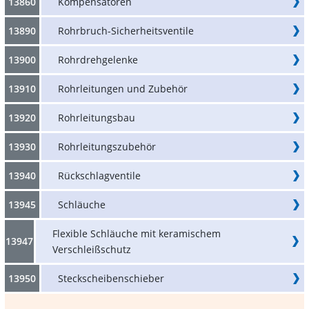
13860
Kompensatoren
13890
Rohrbruch-Sicherheitsventile
13900
Rohrdrehgelenke
13910
Rohrleitungen und Zubehör
13920
Rohrleitungsbau
13930
Rohrleitungszubehör
13940
Rückschlagventile
13945
Schläuche
Flexible Schläuche mit keramischem
13947
Verschleißschutz
13950
Steckscheibenschieber