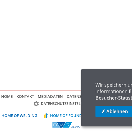
Wir speichern u
Informationen f
HOME
KONTAKT
MEDIADATEN
DATENSCHUTZ
IMPRESSUM
FAQ
Besucher-Statis
DATENSCHUTZEINSTELLUNGEN
✗ Ablehnen
HOME OF WELDING
HOME OF FOUNDRY
HOME OF LOGIST