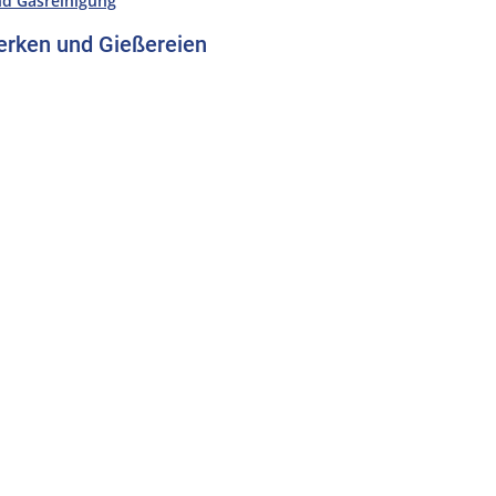
d Gasreinigung
erken und Gießereien