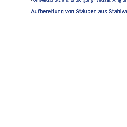
›
Umweltschutz und Entsorgung
›
Entstaubung un
Aufbereitung von Stäuben aus Stahlw