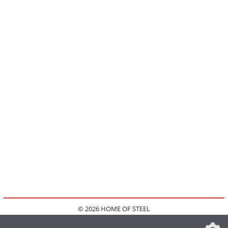
© 2026 HOME OF STEEL
HOME
KONTAKT
MEDIADATEN
DATENSCHUTZ
IMPRESSUM