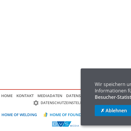
Wir speichern u
Informationen f
HOME
KONTAKT
MEDIADATEN
DATENSCHUTZ
IMPRESSUM
FAQ
Besucher-Statis
DATENSCHUTZEINSTELLUNGEN
✗ Ablehnen
HOME OF WELDING
HOME OF FOUNDRY
HOME OF LOGIST