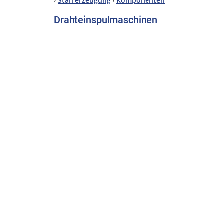
›
Stahlerzeugung
›
Komponenten
Drahteinspulmaschinen