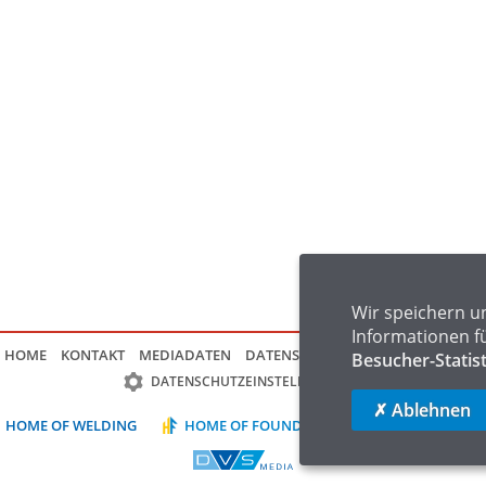
Wir speichern u
Informationen f
HOME
KONTAKT
MEDIADATEN
DATENSCHUTZ
IMPRESSUM
FAQ
Besucher-Statis
DATENSCHUTZEINSTELLUNGEN
✗ Ablehnen
HOME OF WELDING
HOME OF FOUNDRY
HOME OF LOGIST