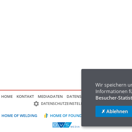
Wir speichern u
Informationen f
HOME
KONTAKT
MEDIADATEN
DATENSCHUTZ
IMPRESSUM
FAQ
Besucher-Statis
DATENSCHUTZEINSTELLUNGEN
✗ Ablehnen
HOME OF WELDING
HOME OF FOUNDRY
HOME OF LOGIST