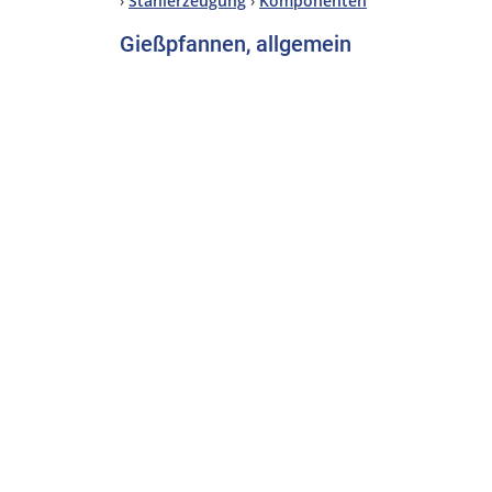
›
Stahlerzeugung
›
Komponenten
Gießpfannen, allgemein