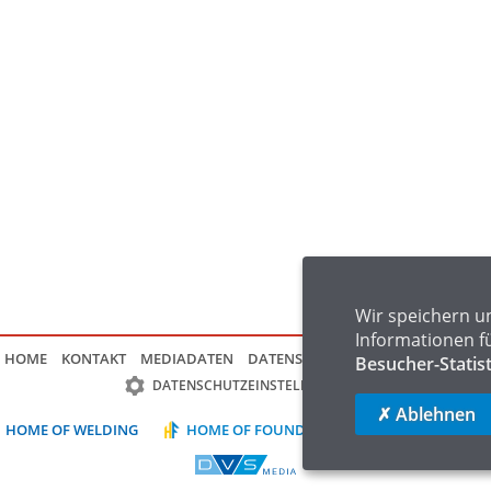
Wir speichern u
Informationen f
HOME
KONTAKT
MEDIADATEN
DATENSCHUTZ
IMPRESSUM
FAQ
Besucher-Statis
DATENSCHUTZEINSTELLUNGEN
✗ Ablehnen
HOME OF WELDING
HOME OF FOUNDRY
HOME OF LOGIST