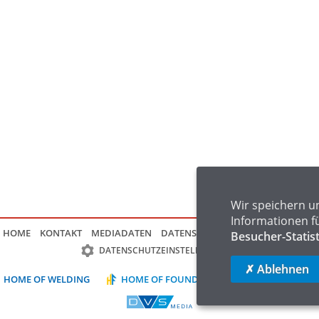
Wir speichern u
Informationen f
HOME
KONTAKT
MEDIADATEN
DATENSCHUTZ
IMPRESSUM
FAQ
Besucher-Statis
DATENSCHUTZEINSTELLUNGEN
✗ Ablehnen
HOME OF WELDING
HOME OF FOUNDRY
HOME OF LOGIST