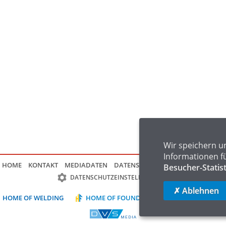
Wir speichern u
Informationen f
HOME
KONTAKT
MEDIADATEN
DATENSCHUTZ
IMPRESSUM
FAQ
Besucher-Statis
DATENSCHUTZEINSTELLUNGEN
✗ Ablehnen
HOME OF WELDING
HOME OF FOUNDRY
HOME OF LOGIST