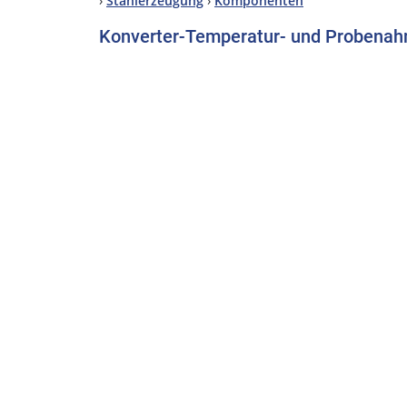
›
Stahlerzeugung
›
Komponenten
Konverter-Temperatur- und Probenah